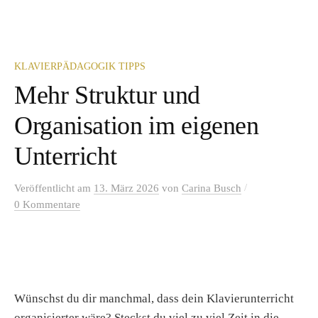
KLAVIERPÄDAGOGIK TIPPS
Mehr Struktur und
Organisation im eigenen
Unterricht
/
Veröffentlicht
am
13. März 2026
von
Carina Busch
0 Kommentare
Wünschst du dir manchmal, dass dein Klavierunterricht
organisierter wäre? Steckst du viel zu viel Zeit in die