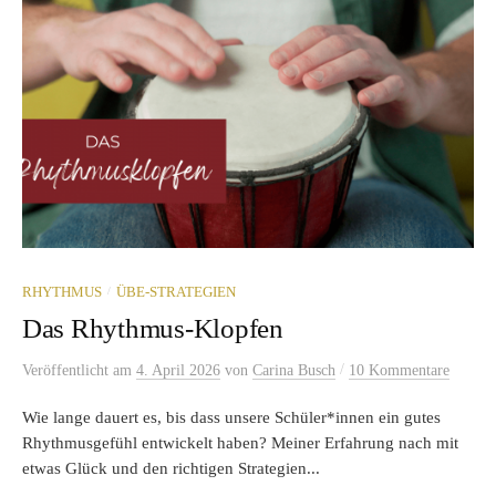
/
RHYTHMUS
ÜBE-STRATEGIEN
Das Rhythmus-Klopfen
/
Veröffentlicht
am
4. April 2026
von
Carina Busch
10 Kommentare
Wie lange dauert es, bis dass unsere Schüler*innen ein gutes
Rhythmusgefühl entwickelt haben? Meiner Erfahrung nach mit
etwas Glück und den richtigen Strategien...