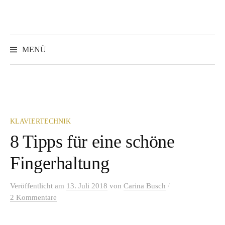
Springe
zum
Inhalt
Suchen
nach:
MENÜ
KLAVIERTECHNIK
8 Tipps für eine schöne
Fingerhaltung
/
Veröffentlicht
am
13. Juli 2018
von
Carina Busch
2 Kommentare