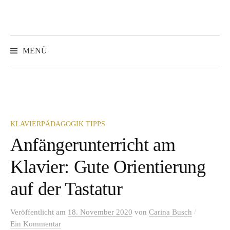
Springe
zum
Inhalt
Suchen
nach:
MENÜ
KLAVIERPÄDAGOGIK TIPPS
Anfängerunterricht am
Klavier: Gute Orientierung
auf der Tastatur
/
Veröffentlicht
am
18. November 2020
von
Carina Busch
Ein Kommentar