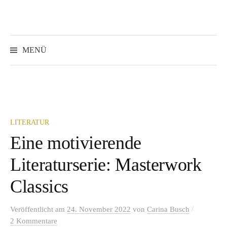
Springe
zum
Inhalt
Suchen
nach:
MENÜ
LITERATUR
Eine motivierende
Literaturserie: Masterwork
Classics
/
Veröffentlicht
am
24. November 2022
von
Carina Busch
2 Kommentare