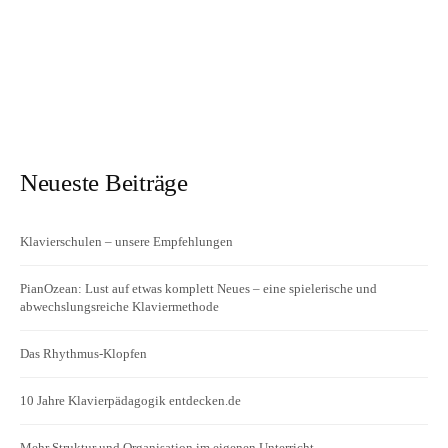
Neueste Beiträge
Klavierschulen – unsere Empfehlungen
PianOzean: Lust auf etwas komplett Neues – eine spielerische und
abwechslungsreiche Klaviermethode
Das Rhythmus-Klopfen
10 Jahre Klavierpädagogik entdecken.de
Mehr Struktur und Organisation im eigenen Unterricht