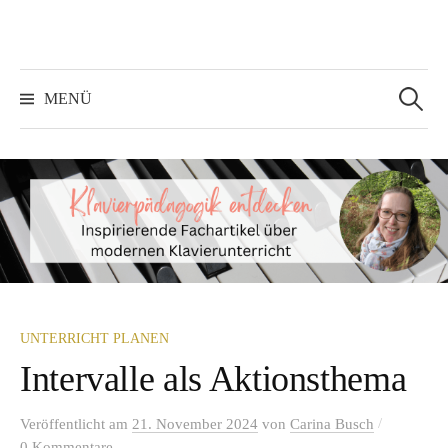
Springe
zum
Inhalt
Suchen
nach:
MENÜ
UNTERRICHT PLANEN
Intervalle als Aktionsthema
/
Veröffentlicht
am
21. November 2024
von
Carina Busch
0 Kommentare