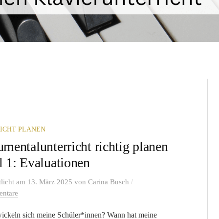
ICHT PLANEN
umentalunterricht richtig planen
l 1: Evaluationen
/
tlicht
am
13. März 2025
von
Carina Busch
ntare
ickeln sich meine Schüler*innen? Wann hat meine