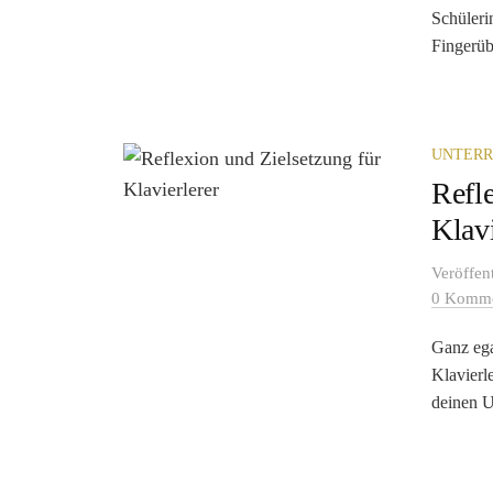
Schüleri
Fingerüb
UNTERR
Refl
Klav
Veröffen
0 Komme
Ganz ega
Klavierl
deinen Un