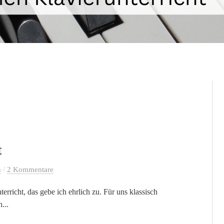
t
/
h
2 Kommentare
erricht, das gebe ich ehrlich zu. Für uns klassisch
...