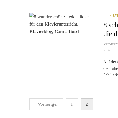
LITERA
8 sc
die 
Veröffen
2 Komme
Auf der 
die früh
Schülerk
Seitennummerierung
« Vorheriger
1
2
der