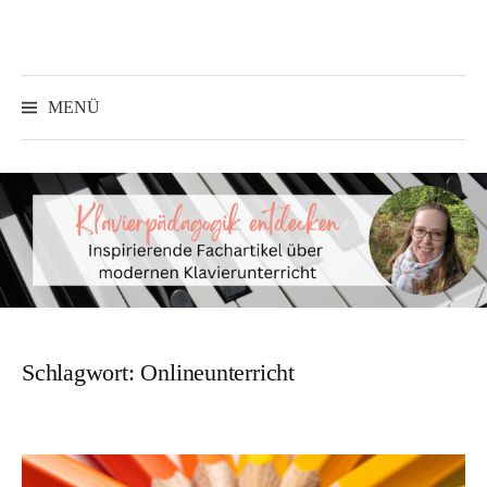
Springe
zum
Inhalt
Suchen
nach:
MENÜ
Schlagwort:
Onlineunterricht