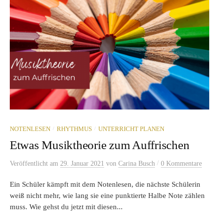
/
/
NOTENLESEN
RHYTHMUS
UNTERRICHT PLANEN
Etwas Musiktheorie zum Auffrischen
/
Veröffentlicht
am
29. Januar 2021
von
Carina Busch
0 Kommentare
Ein Schüler kämpft mit dem Notenlesen, die nächste Schülerin
weiß nicht mehr, wie lang sie eine punktierte Halbe Note zählen
muss. Wie gehst du jetzt mit diesen...