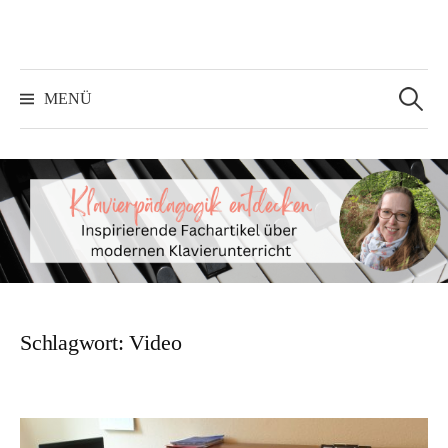
Springe
zum
Inhalt
Suchen
nach:
MENÜ
Schlagwort:
Video