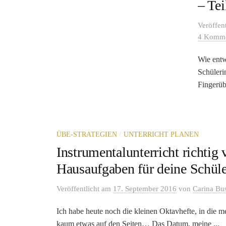
– Tei
Veröffen
4 Komme
Wie entw
Schüleri
Fingerüb
/
ÜBE-STRATEGIEN
UNTERRICHT PLANEN
Instrumentalunterricht richtig 
Hausaufgaben für deine Schül
Veröffentlicht
am
17. September 2016
von
Carina Bu
Ich habe heute noch die kleinen Oktavhefte, in die m
kaum etwas auf den Seiten… Das Datum, meine ...