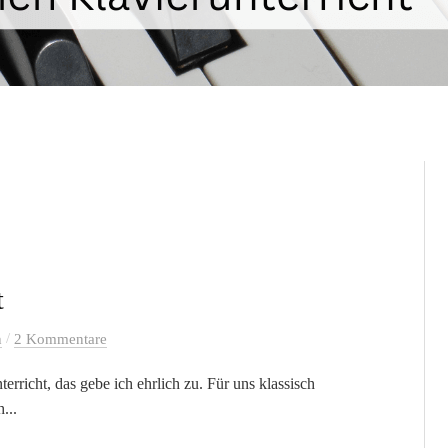
t
/
h
2 Kommentare
erricht, das gebe ich ehrlich zu. Für uns klassisch
...